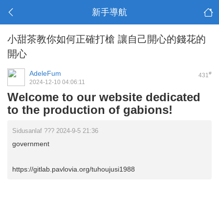
新手導航
小甜茶教你如何正確打槍 讓自己開心的錢花的
開心
AdeleFum
#
431
2024-12-10 04:06:11
Welcome to our website dedicated
to the production of gabions!
Sidusanlaf ??? 2024-9-5 21:36
government
https://gitlab.pavlovia.org/tuhoujusi1988