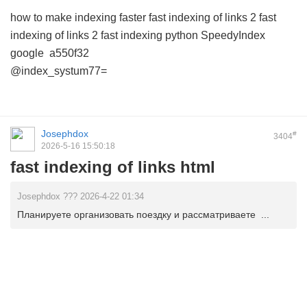
how to make indexing faster
fast indexing of links 2
fast
indexing of links 2
fast indexing python
SpeedyIndex
google
a550f32
@index_systum77=
Josephdox
#
3404
2026-5-16 15:50:18
fast indexing of links html
Josephdox ??? 2026-4-22 01:34
Планируете организовать поездку и рассматриваете ...