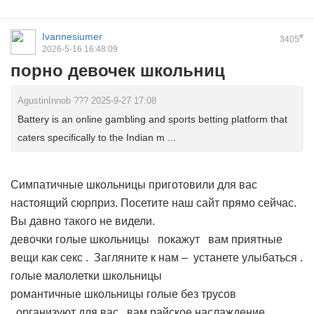
Ivannesiumer
#
3405
2026-5-16 16:48:09
порно девочек школьниц
AgustinInnob ??? 2025-9-27 17:08
Battery is an online gambling and sports betting platform that
caters specifically to the Indian m ...
Симпатичные школьницы приготовили для вас
настоящий сюрприз. Посетите наш сайт прямо сейчас.
Вы давно такого не видели.
девочки голые школьницы
покажут вам приятные
вещи как секс . Загляните к нам – устанете улыбаться .
голые малолетки школьницы
романтичные школьницы голые без трусов
организуют для вас вам райское наслаждение