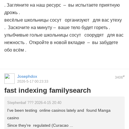
. Загляните на наш ресурс – вы испытаете приятную
дрожь .
весёлые школьницы сосут
организуют для вас утеху
. Заскочите на минуту – ваше тело будет гореть .
улыбчивые голые школьницы сосут
соорудят для вас
нежность . Откройте в новой вкладке – вы забудете
обо всём .
Josephdox
#
3406
2026-5-17 00:23:33
fast indexing familysearch
Stephenbaf ??? 2026-4-15 20:40
I've been testing online casinos lately and found Manga
casino
Since they're regulated (Curacao ...