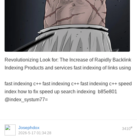
Revolutionizing Look for: The Increase of Rapidly Backlink
Indexing Products and services
fast indexing of links using
fast indexing c++
fast indexing c++
fast indexing c++
speed
index how to fix
speed up search indexing
b85e801
@index_systum77=
Josephdox
#
3410
2026-5-17 01:34:28