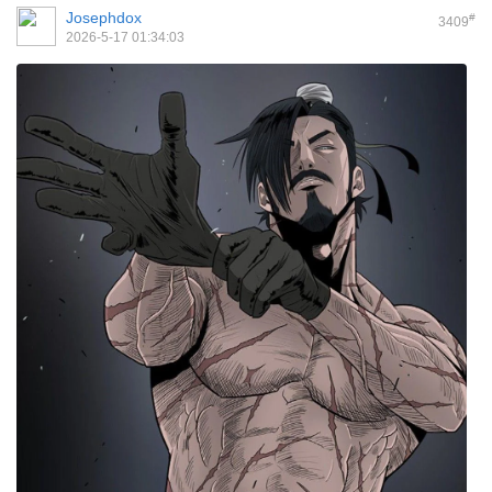
Josephdox
#
3409
2026-5-17 01:34:03