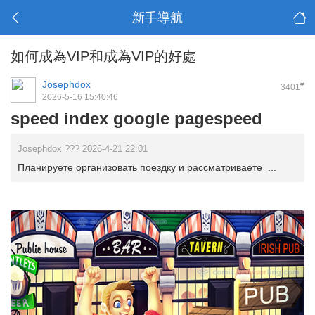
新手導航
如何成為VIP和成為VIP的好處
Josephdox
#
3401
2026-5-16 15:40:46
speed index google pagespeed
Josephdox ??? 2026-4-21 22:01
Планируете организовать поездку и рассматриваете ...