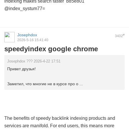
indexing makes search faster
b85e801
@index_systum77=
Josephdox
#
3402
2026-5-16 15:41:40
speedyindex google chrome
Josephdox ??? 2026-4-22 17:51
Привет друзья!
Заметил, что многие не в курсе про о ...
The benefits of speedy backlink indexing products and
services are manifold. For end users, this means more