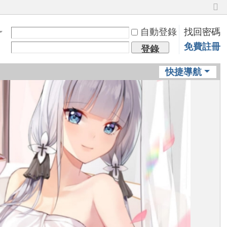
切
換
自動登錄
找回密碼
到
窄
免費註冊
登錄
版
快捷導航