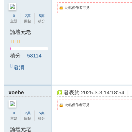
本
此帖僅作者可見
0
2萬
5萬
土
主題
回帖
積分
外
論壇元老
約
加
賴
積分
58114
：
發消
bv
息
22
8
xoebe
發表於 2025-3-3 14:18:54
|
T
G:
此帖僅作者可見
bv
0
2萬
5萬
主題
回帖
積分
28
8
論壇元老