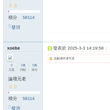
福
利
積分
58114
多
多
發消
加
息
入
有
xoebe
發表於 2025-3-3 14:19:58
|
驚
此帖僅作者可見
喜
0
2萬
5萬
主題
回帖
積分
論壇元老
積分
58114
發消