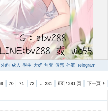
外約
成人
學生
大奶
無套
優惠
外流
Telegram
69
70
71
72
... 281
/ 281 頁
下一頁