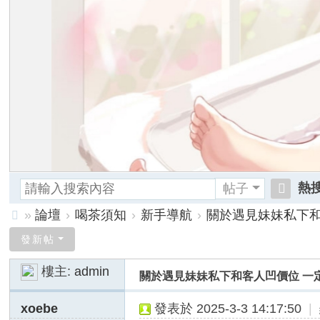
熱搜
帖子
搜
»
論壇
›
喝茶須知
›
新手導航
›
關於遇見妹妹私下和客
交
索
台
發新帖
灣
樓主:
admin
關於遇見妹妹私下和客人凹價位 一
小
甜
xoebe
發表於 2025-3-3 14:17:50
|
茶