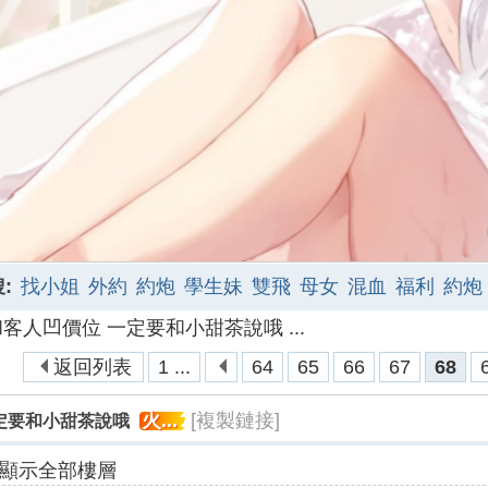
:
找小姐
外約
約炮
學生妹
雙飛
母女
混血
福利
約炮
人凹價位 一定要和小甜茶說哦 ...
友
資源
A片
老司機
台灣
返回列表
1 ...
64
65
66
67
68
火...
[複製鏈接]
定要和小甜茶說哦
顯示全部樓層